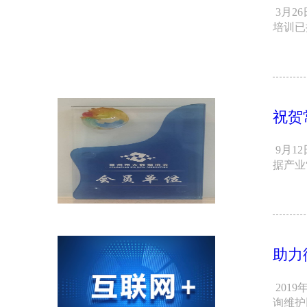
3月2
培训已
祝贺
9月1
据产业
助力
201
询维护